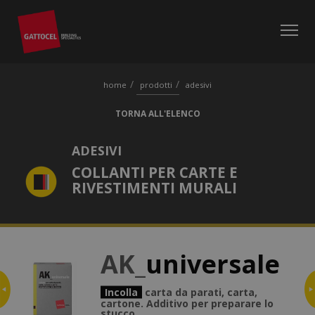
home
prodotti
adesivi
TORNA ALL'ELENCO
ADESIVI
COLLANTI PER CARTE E
RIVESTIMENTI MURALI
AK_
universale
Vai su AK-G3 giallo
Incolla
carta da parati, carta,
cartone. Additivo per preparare lo
stucco.