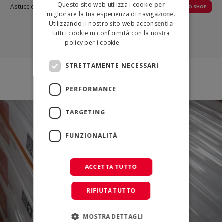
Questo sito web utilizza i cookie per
Astuccio
1
€ 8.17
VAI ALLO SHOP
ENGLISH
migliorare la tua esperienza di navigazione.
Utilizzando il nostro sito web acconsenti a
tutti i cookie in conformità con la nostra
policy per i cookie.
Leggi di più
STRETTAMENTE NECESSARI
PERFORMANCE
TARGETING
FUNZIONALITÀ
ACCETTA TUTTO
RIFIUTA TUTTO
MOSTRA DETTAGLI