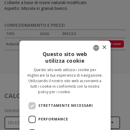
Collante a base di resine naturali modificate.
Aspetto: Miscela in granuli bianco.
CONFEZIONAMENTO E PREZZI
TIPO
DOSI
PREZZO
Astuccio
1
€ 10.74
VAI ALLO SHOP
×
Questo sito web
utilizza cookie
ITALIAN
Questo sito web utilizza i cookie per
ENGLISH
migliorare la tua esperienza di navigazione.
Utilizzando il nostro sito web acconsenti a
tutti i cookie in conformità con la nostra
policy per i cookie.
Leggi di più
CALCOLA IL QUANTITATIVO
STRETTAMENTE NECESSARI
Seleziona il tipo di superficie e inserisci i mq
PERFORMANCE