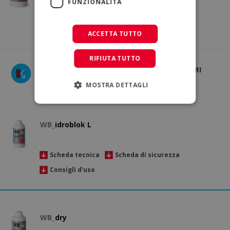
FUNZIONALITÀ
Scheda tecnica
Scheda di sicurezza
Brochure
ACCETTA TUTTO
RIFIUTA TUTTO
WB - ADDITIVI PER INTONACI, SISTEMI
ANTIUMIDITÀ
MOSTRA DETTAGLI
WB_
idroblok L
Scheda tecnica
Scheda di sicurezza
Consigli d'uso
WB_
dry