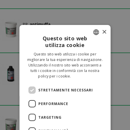
PR_
antimuffa
×
Questo sito web
Scheda tecnica
Scheda di sicurezza
utilizza cookie
ITALIAN
Questo sito web utilizza i cookie per
ENGLISH
migliorare la tua esperienza di navigazione.
Utilizzando il nostro sito web acconsenti a
PR_
rust stop
tutti i cookie in conformità con la nostra
policy per i cookie.
Leggi di più
Scheda tecnica
Scheda di sicurezza
STRETTAMENTE NECESSARI
Brochure
PERFORMANCE
TARGETING
PR_
fer