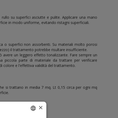
rullo su superfici asciutte e pulite. Applicare una mano
rficie in modo uniforme, evitando ristagni superficiali.
 o superfici non assorbenti. Su materiali molto porosi
rezzo) il trattamento potrebbe risultare insufficiente.
uò avere un leggero effetto tonalizzante. Fare sempre un
a piccola parte di materiale da trattare per verificare
di colore e l'effettiva validità del trattamento.
he si trattano in media 7 mq. Lt 0,15 circa per ogni mq
ficie.
×
SICHE
osa di resine sintetiche.