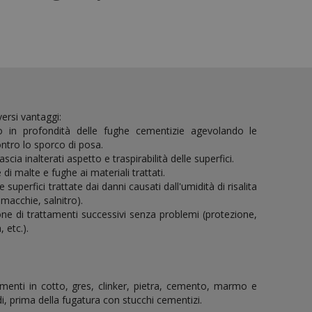
versi vantaggi:
to in profondità delle fughe cementizie agevolando le
ontro lo sporco di posa.
ascia inalterati aspetto e traspirabilità delle superfici.
 di malte e fughe ai materiali trattati.
 superfici trattate dai danni causati dall'umidità di risalita
macchie, salnitro).
one di trattamenti successivi senza problemi (protezione,
, etc.).
imenti in cotto, gres, clinker, pietra, cemento, marmo e
i, prima della fugatura con stucchi cementizi.