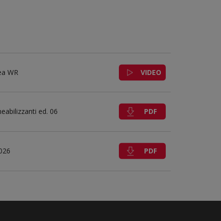
VIDEO
nea WR
PDF
abilizzanti ed. 06
PDF
2026