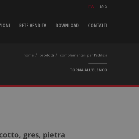
ITA
ENG
ZIONI
RETE VENDITA
DOWNLOAD
CONTATTI
home
prodotti
complementari per l'edilizia
TORNA ALL'ELENCO
 cotto, gres, pietra