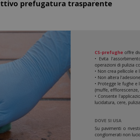
ttivo prefugatura trasparente
CS-prefughe
offre di
• Evita l'assorbimen
operazioni di pulizia c
• Non crea pellicole e l
• Non altera l'adesione
• Protegge le fughe e le
(muffe, efflorescenze, 
• Consente l'applicazi
lucidatura, cere, pulizia
DOVE SI USA
Su pavimenti o rivest
conglomerati non lucid