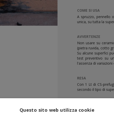
COME SI USA
A spruzzo, pennello o 
unica, su tutta la supe
AVVERTENZE
Non usare su ceramica
(pietra ruvida, cotto g
Su alcune superfici p
test preventivo su un
l'assenza di variazioni 
RESA
Con 1 Lt di CS-prefug
secondo il tipo di super
CARATTERISTICHE FI
Questo sito web utilizza cookie
Emulsione in base acqu