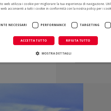
Aspetto fisico del prod
to web utilizza i cookie per migliorare la tua esperienza di navigazione. Util
Aspetto finale dopo ess
 web acconsenti a tutti i cookie in conformità con la nostra policy per i cook
più
CONFEZIONAMENTO 
NTE NECESSARI
PERFORMANCE
TARGETING
TIPO
Bottiglia
ACCETTA TUTTO
RIFIUTA TUTTO
Tanica
MOSTRA DETTAGLI
Tanica