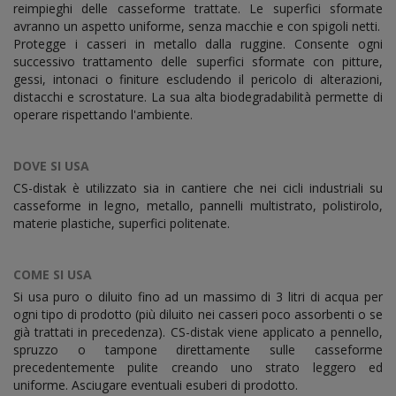
reimpieghi delle casseforme trattate. Le superfici sformate
avranno un aspetto uniforme, senza macchie e con spigoli netti.
Protegge i casseri in metallo dalla ruggine. Consente ogni
successivo trattamento delle superfici sformate con pitture,
gessi, intonaci o finiture escludendo il pericolo di alterazioni,
distacchi e scrostature. La sua alta biodegradabilità permette di
operare rispettando l'ambiente.
DOVE SI USA
CS-distak è utilizzato sia in cantiere che nei cicli industriali su
casseforme in legno, metallo, pannelli multistrato, polistirolo,
materie plastiche, superfici politenate.
COME SI USA
Si usa puro o diluito fino ad un massimo di 3 litri di acqua per
ogni tipo di prodotto (più diluito nei casseri poco assorbenti o se
già trattati in precedenza). CS-distak viene applicato a pennello,
spruzzo o tampone direttamente sulle casseforme
precedentemente pulite creando uno strato leggero ed
uniforme. Asciugare eventuali esuberi di prodotto.