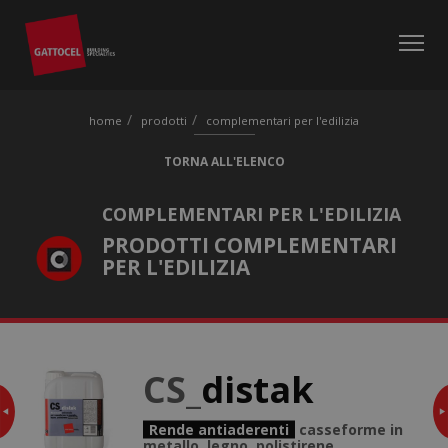
home
prodotti
complementari per l'edilizia
TORNA ALL'ELENCO
COMPLEMENTARI PER L'EDILIZIA
PRODOTTI COMPLEMENTARI
PER L'EDILIZIA
CS_
distak
Vai su CS-sanamur
Rende antiaderenti
casseforme in
metallo, legno, polistirene