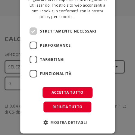
Utilizzando il nostro sito web acconsenti a
tutti i cookie in conformità con la nostra
policy per i cookie.
Leggi di più
STRETTAMENTE NECESSARI
CALCOLA IL QUANTITATIVO
PERFORMANCE
Seleziona il tipo di superficie e inserisci i mq
TARGETING
FUNZIONALITÀ
CALCOLA
ACCETTA TUTTO
Lt 0.04 circa per ogni mq .secondo il tipo di superficie (con 1 Lt
RIFIUTA TUTTO
di CS-distak si trattano in media 25 mq).
MOSTRA DETTAGLI