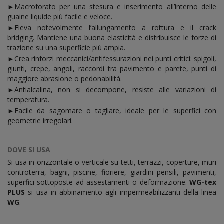
►Macroforato per una stesura e inserimento all’interno delle
guaine liquide più facile e veloce.
►Eleva notevolmente l’allungamento a rottura e il crack
bridging. Mantiene una buona elasticità e distribuisce le forze di
trazione su una superficie più ampia.
►Crea rinforzi meccanici/antifessurazioni nei punti critici: spigoli,
giunti, crepe, angoli, raccordi tra pavimento e parete, punti di
maggiore abrasione o pedonabilità.
►Antialcalina, non si decompone, resiste alle variazioni di
temperatura.
►Facile da sagomare o tagliare, ideale per le superfici con
geometrie irregolari.
DOVE SI USA
Si usa in orizzontale o verticale su tetti, terrazzi, coperture, muri
controterra, bagni, piscine, fioriere, giardini pensili, pavimenti,
superfici sottoposte ad assestamenti o deformazione.
WG-tex
PLUS
si usa in abbinamento agli impermeabilizzanti della linea
WG
.