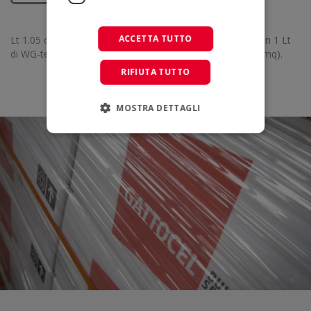
ACCETTA TUTTO
Lt 1.05 circa per ogni mq .secondo il tipo di superficie (con 1 Lt
di WG-tex PLUS si trattano in media 0.95238095238095 mq).
RIFIUTA TUTTO
MOSTRA DETTAGLI