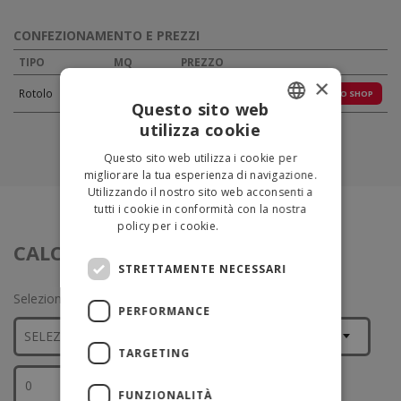
CONFEZIONAMENTO E PREZZI
TIPO
MQ
PREZZO
×
Rotolo
50
€ 163,24
VAI ALLO SHOP
Questo sito web
utilizza cookie
ITALIAN
Questo sito web utilizza i cookie per
ENGLISH
migliorare la tua esperienza di navigazione.
Utilizzando il nostro sito web acconsenti a
tutti i cookie in conformità con la nostra
policy per i cookie.
Leggi di più
CALCOLA IL QUANTITATIVO
STRETTAMENTE NECESSARI
Seleziona il tipo di superficie e inserisci i mq
PERFORMANCE
TARGETING
CALCOLA
FUNZIONALITÀ