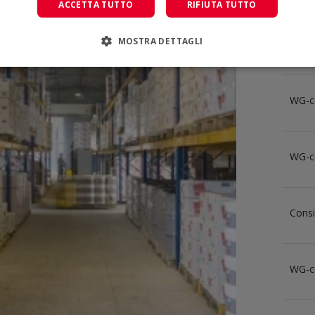
ACCETTA TUTTO
RIFIUTA TUTTO
MOSTRA DETTAGLI
WG-c
WG-c
WG-c
Consi
WG-c