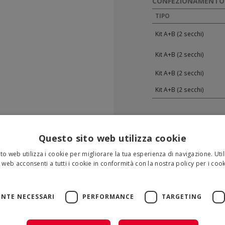
CONFEZIONAMENTO 
TIPO
Kit A+B (2 secchi)
Kit A+B (2 secchi)
Kit A+B (2 secchi)
Kit A+B (2 secchi)
Questo sito web utilizza cookie
to web utilizza i cookie per migliorare la tua esperienza di navigazione. Util
 web acconsenti a tutti i cookie in conformità con la nostra policy per i cook
più
NTE NECESSARI
PERFORMANCE
TARGETING
INFOR