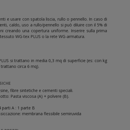
ti e usare con spatola liscia, rullo o pennello. In caso di
ti, caldo, uso a rullo/pennello si può diluire con il 5% di
i creando una copertura uniforme. Inserire sulla prima
 tessuto WG-tex PLUS o la rete WG-armatura.
US si trattano in media 0,3 mq di superficie (es: con kg
trattano circa 6 mq).
SICHE
ine, fibre sintetiche e cementi speciali.
otto: Pasta viscosa (A) + polvere (B).
parti A : 1 parte B
ssiccazione: membrana flessibile semiruvida