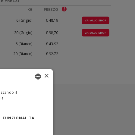
E PREZZI
KG
PREZZO
6 (Grigio)
€ 48,19
VAI ALLO SHOP
20 (Grigio)
€ 98,70
VAI ALLO SHOP
6 (Bianco)
€ 43.92
20 (Bianco)
€ 92.72
×
izzando il
ITALIAN
ie.
Leggi di
ENGLISH
FUNZIONALITÀ
MAZIONI SUL PRODOTTO