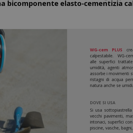
a bicomponente elasto-cementizia cal
WG-cem PLUS
crea
calpestabile. WG-c
alle superfici tratta
umidità, agenti atmos
assorbe i movimenti st
ristagni di acqua per
natura anche se umidi.
DOVE SI USA
Si usa sottopiastrella
vecchi pavimenti, mass
intonaci, superfici c
piscine, vasche, bagni,