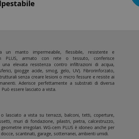
pestabile
 un manto impermeabile, flessibile, resistente e
em PLUS, armato con rete o tessuto, conferisce
te una elevata resistenza contro infiltrazioni di acqua,
ferici, (piogge acide, smog, gelo, UV). Fibrorinforzato,
rutturali senza creare lesioni o micro fessure e resiste ai
manenti. Aderisce perfettamente a substrati di diversa
 Può essere lasciato a vista.
 o lasciato a vista su terrazzi, balconi, tetti, coperture,
etti, muri di fondazione, pilastri, pietra, calcestruzzo,
on geometrie irregolari. WG-cem PLUS è idoneo anche per
 docce, scantinati, garage, sotterranei, ambienti umidi.