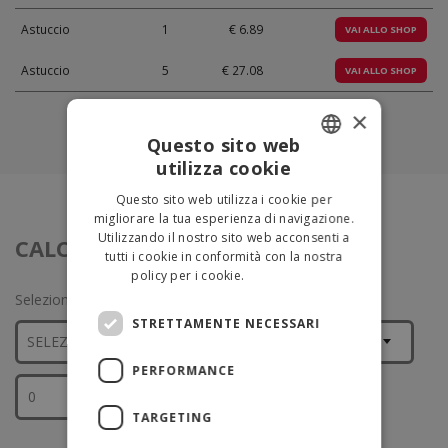
Astuccio
1
€ 6.89
VAI ALLO SHOP
Astuccio
5
€ 27.08
VAI ALLO SHOP
×
Questo sito web
utilizza cookie
ITALIAN
Questo sito web utilizza i cookie per
ENGLISH
migliorare la tua esperienza di navigazione.
Utilizzando il nostro sito web acconsenti a
CALCOLA IL QUANTITATIVO
tutti i cookie in conformità con la nostra
policy per i cookie.
Leggi di più
Seleziona il tipo di superficie e inserisci i mq
STRETTAMENTE NECESSARI
PERFORMANCE
CALCOLA
TARGETING